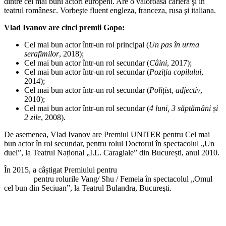
dintre cei mai buni actori europeni. Are o valoroasă carieră şi în
teatrul românesc. Vorbeşte fluent engleza, franceza, rusa şi italiana.
Vlad Ivanov are cinci premii Gopo:
Cel mai bun actor într-un rol principal (
Un pas în urma
serafimilor
, 2018);
Cel mai bun actor într-un rol secundar (
Câini
, 2017);
Cel mai bun actor într-un rol secundar (
Poziția copilului
,
2014);
Cel mai bun actor într-un rol secundar (
Polițist, adjectiv
,
2010);
Cel mai bun actor într-un rol secundar (
4 luni, 3 săptămâni și
2 zile
, 2008).
De asemenea, Vlad Ivanov are Premiul UNITER pentru Cel mai
bun actor în rol secundar, pentru rolul Doctorul în spectacolul „Un
duel”, la Teatrul Național „I.L. Caragiale” din București, anul 2010.
În 2015, a câștigat Premiului pentru
Cel mai bun actor în rol
principal
pentru rolurile Vang/ Shu / Femeia în spectacolul „Omul
cel bun din Seciuan”, la Teatrul Bulandra, Bucureşti.