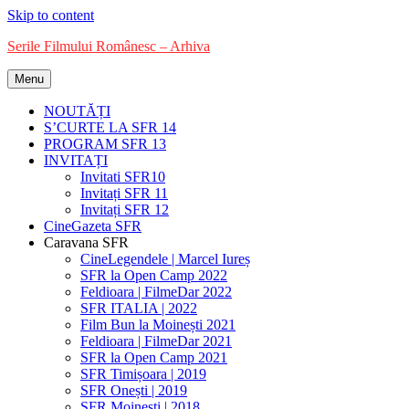
Skip to content
Serile Filmului Românesc – Arhiva
Menu
Festivalul SFR
NOUTĂȚI
S’CURTE LA SFR 14
PROGRAM SFR 13
INVITAȚI
Invitati SFR10
Invitați SFR 11
Invitați SFR 12
CineGazeta SFR
Caravana SFR
CineLegendele | Marcel Iureș
SFR la Open Camp 2022
Feldioara | FilmeDar 2022
SFR ITALIA | 2022
Film Bun la Moinești 2021
Feldioara | FilmeDar 2021
SFR la Open Camp 2021
SFR Timișoara | 2019
SFR Onești | 2019
SFR Moinești | 2018