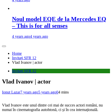
Noul model EQE de la Mercedes EQ
– This is for all senses
4 years ago
4 years ago
Home
Invitați SFR 12
Vlad Ivanov | actor
Invitați SFR 12
Vlad Ivanov | actor
Ionut Lazar
7 years ago
5 years ago
0
4 mins
Vlad Ivanov este unul dintre cei mai de succes actori români, nu
numai în cinematografia autohtonă, ci și în cea internațională.