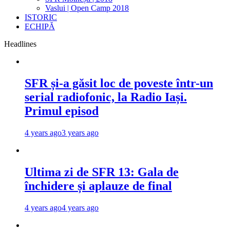
Vaslui | Open Camp 2018
ISTORIC
ECHIPĂ
Headlines
SFR și-a găsit loc de poveste într-un
serial radiofonic, la Radio Iași.
Primul episod
4 years ago
3 years ago
Ultima zi de SFR 13: Gala de
închidere și aplauze de final
4 years ago
4 years ago