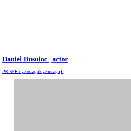
Daniel Busuioc | actor
PR SFR
5 years ago
5 years ago
0