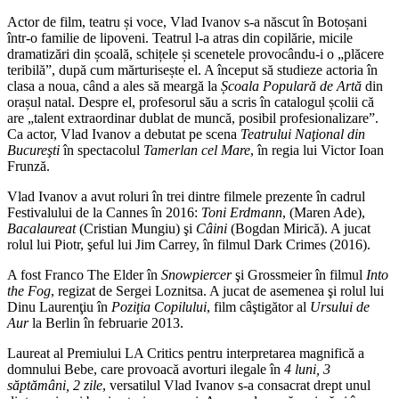
Actor de film, teatru și voce, Vlad Ivanov s-a născut în Botoșani
într-o familie de lipoveni. Teatrul l-a atras din copilărie, micile
dramatizări din școală, schițele și scenetele provocându-i o „plăcere
teribilă”, după cum mărturisește el. A început să studieze actoria în
clasa a noua, când a ales să meargă la
Școala Populară de Artă
din
orașul natal. Despre el, profesorul său a scris în catalogul școlii că
are „talent extraordinar dublat de muncă, posibil profesionalizare”.
Ca actor, Vlad Ivanov a debutat pe scena
Teatrului Naţional din
Bucureşti
în spectacolul
Tamerlan cel Mare
, în regia lui Victor Ioan
Frunză.
Vlad Ivanov a avut roluri în trei dintre filmele prezente în cadrul
Festivalului de la Cannes în 2016:
Toni Erdmann
, (Maren Ade),
Bacalaureat
(Cristian Mungiu) şi
Câini
(Bogdan Mirică). A jucat
rolul lui Piotr, şeful lui Jim Carrey, în filmul Dark Crimes (2016).
A fost Franco The Elder în
Snowpiercer
şi Grossmeier în filmul
Into
the Fog
, regizat de Sergei Loznitsa. A jucat de asemenea şi rolul lui
Dinu Laurenţiu în
Poziţia Copilului
, film câştigător al
Ursului de
Aur
la Berlin în februarie 2013.
Laureat al Premiului LA Critics pentru interpretarea magnifică a
domnului Bebe, care provoacă avorturi ilegale în
4 luni, 3
săptămâni, 2 zile
, versatilul Vlad Ivanov s-a consacrat drept unul