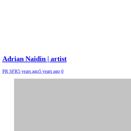
Adrian Naidin | artist
PR SFR
5 years ago
5 years ago
0