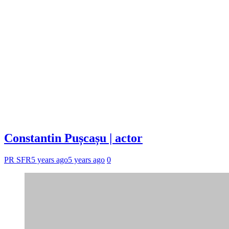
Constantin Pușcașu | actor
PR SFR
5 years ago
5 years ago
0