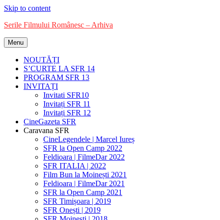
Skip to content
Serile Filmului Românesc – Arhiva
Menu
Festivalul SFR
NOUTĂȚI
S’CURTE LA SFR 14
PROGRAM SFR 13
INVITAȚI
Invitati SFR10
Invitați SFR 11
Invitați SFR 12
CineGazeta SFR
Caravana SFR
CineLegendele | Marcel Iureș
SFR la Open Camp 2022
Feldioara | FilmeDar 2022
SFR ITALIA | 2022
Film Bun la Moinești 2021
Feldioara | FilmeDar 2021
SFR la Open Camp 2021
SFR Timișoara | 2019
SFR Onești | 2019
SFR Moinești | 2018