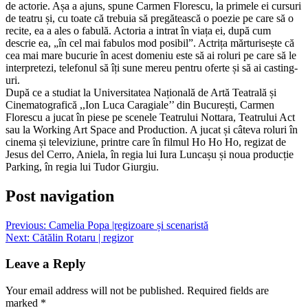
de actorie. Așa a ajuns, spune Carmen Florescu, la primele ei cursuri
de teatru și, cu toate că trebuia să pregătească o poezie pe care să o
recite, ea a ales o fabulă. Actoria a intrat în viața ei, după cum
descrie ea, „în cel mai fabulos mod posibil”. Actrița mărturisește că
cea mai mare bucurie în acest domeniu este să ai roluri pe care să le
interpretezi, telefonul să îți sune mereu pentru oferte și să ai casting-
uri.
După ce a studiat la Universitatea Națională de Artă Teatrală și
Cinematografică ,,Ion Luca Caragiale’’ din București, Carmen
Florescu a jucat în piese pe scenele Teatrului Nottara, Teatrului Act
sau la Working Art Space and Production. A jucat și câteva roluri în
cinema și televiziune, printre care în filmul Ho Ho Ho, regizat de
Jesus del Cerro, Aniela, în regia lui Iura Luncașu și noua producție
Parking, în regia lui Tudor Giurgiu.
Post navigation
Previous:
Camelia Popa |regizoare și scenaristă
Next:
Cătălin Rotaru | regizor
Leave a Reply
Your email address will not be published.
Required fields are
marked
*