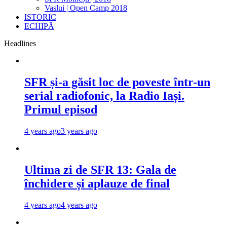
Vaslui | Open Camp 2018
ISTORIC
ECHIPĂ
Headlines
SFR și-a găsit loc de poveste într-un
serial radiofonic, la Radio Iași.
Primul episod
4 years ago
3 years ago
Ultima zi de SFR 13: Gala de
închidere și aplauze de final
4 years ago
4 years ago