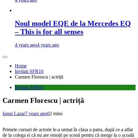
Noul model EQE de la Mercedes EQ
– This is for all senses
4 years ago
4 years ago
Home
Invitati SFR10
Carmen Florescu | actriță
Invitati SFR10
Carmen Florescu | actriță
Ionut Lazar
7 years ago
0
2 mins
Primele cursuri de actorie le-a urmat în clasa a patra, după ce a aflat
de la colega ei că nu are emoții pe scenă pentru că merge la o școală